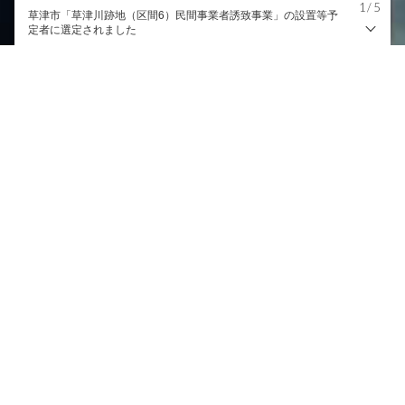
1
/
5
SAWAMURA、「京都四條 南座」を舞台とした入社式・社内表
草津市「草津川跡地（区間6）民間事業者誘致事業」の設置等予
彰式の新聞広告を3月13日より順次出稿…
定者に選定されました