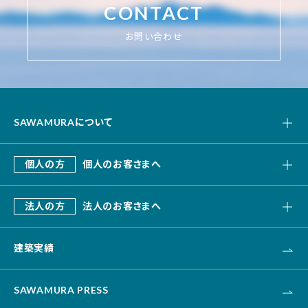
CONTACT
お問い合わせ
SAWAMURAについて
私たちの強み
個人の方
個人のお客さまへ
会社概要
SAWAMURA建築設計
これまでのあゆみ
法人の方
法人のお客さまへ
リフォーム・リノベーション
デザインビルド
エクステリア・外構
建築実績
オフィス・事務所
不動産
カナリス[システム建築]
HAARU Green Planning
SAWAMURA PRESS
改修・リニューアル