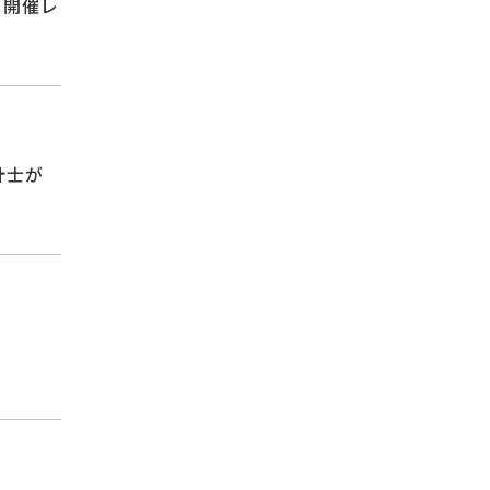
』開催レ
計士が