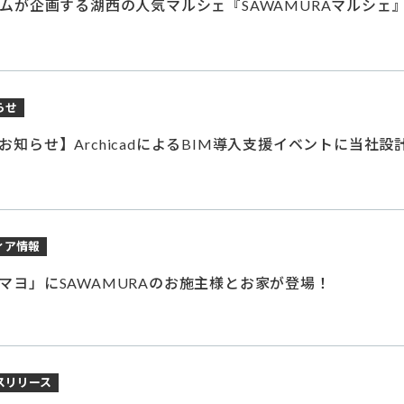
ームが企画する湖西の人気マルシェ『SAWAMURAマルシェ
らせ
知らせ】ArchicadによるBIM導入支援イベントに当社設
ィア情報
マヨ」にSAWAMURAのお施主様とお家が登場！
スリリース