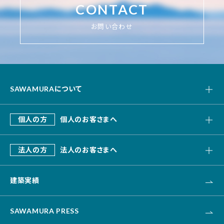
CONTACT
お問い合わせ
SAWAMURAについて
私たちの強み
個人の方
個人のお客さまへ
会社概要
SAWAMURA建築設計
これまでのあゆみ
法人の方
法人のお客さまへ
リフォーム・リノベーション
デザインビルド
エクステリア・外構
建築実績
オフィス・事務所
不動産
カナリス[システム建築]
HAARU Green Planning
SAWAMURA PRESS
改修・リニューアル