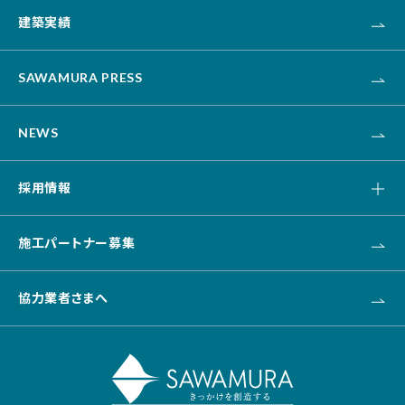
エクステリア・外構
建築実績
オフィス・事務所
不動産
カナリス[システム建築]
HAARU Green Planning
SAWAMURA PRESS
改修・リニューアル
介護・福祉・医療
NEWS
資産活用
土木
採用情報
キャリア採用
施工パートナー募集
新卒採用
協力業者さまへ