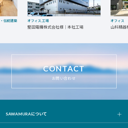
家・伝統建築
オフィス,工場
オフィス
堅田電機株式会社様｜本社工場
山科精器
CONTACT
お問い合わせ
SAWAMURAについて
私たちの強み