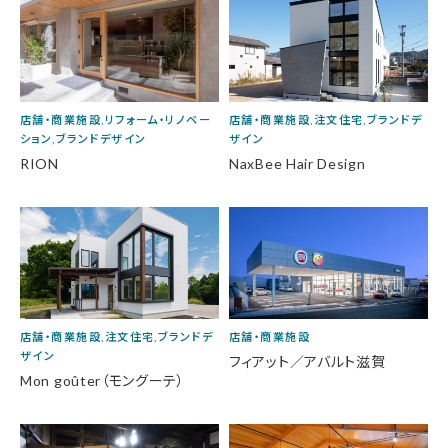
店舗・商業施設,リフォーム・リノベー
店舗・商業施設,注文住宅,ブランドデ
ション,ブランドデザイン
ザイン
RION
NaxBee Hair Design
店舗・商業施設,注文住宅,ブランドデ
店舗・商業施設
ザイン
フィアット／アバルト滋賀
Mon goûter（モングーテ）