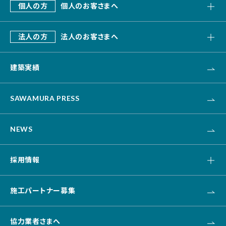
個人の方
個人のお客さまへ
会社概要
SAWAMURA建築設計
これまでのあゆみ
法人の方
法人のお客さまへ
リフォーム・リノベーション
デザインビルド
エクステリア・外構
建築実績
オフィス・事務所
不動産
カナリス[システム建築]
HAARU Green Planning
SAWAMURA PRESS
改修・リニューアル
介護・福祉・医療
NEWS
資産活用
土木
採用情報
キャリア採用
施工パートナー募集
新卒採用
協力業者さまへ