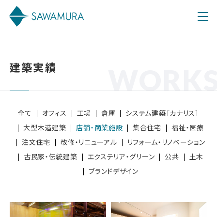
建築実績
WORK
全て
オフィス
工場
倉庫
システム建築［カナリス］
大型木造建築
店舗・商業施設
集合住宅
福祉・医療
注文住宅
改修・リニューアル
リフォーム・リノベーション
古民家・伝統建築
エクステリア・グリーン
公共
土木
ブランドデザイン