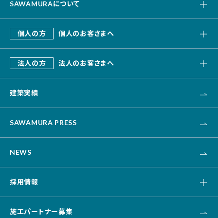
SAWAMURAについて
私たちの強み
個人の方
個人のお客さまへ
会社概要
SAWAMURA建築設計
これまでのあゆみ
法人の方
法人のお客さまへ
リフォーム・リノベーション
デザインビルド
エクステリア・外構
建築実績
オフィス・事務所
不動産
カナリス[システム建築]
HAARU Green Planning
SAWAMURA PRESS
改修・リニューアル
介護・福祉・医療
NEWS
資産活用
土木
採用情報
キャリア採用
施工パートナー募集
新卒採用