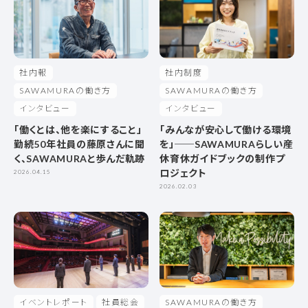
社内報
社内制度
SAWAMURAの働き方
SAWAMURAの働き方
インタビュー
インタビュー
「働くとは、他を楽にすること」
「みんなが安心して働ける環境
勤続50年社員の藤原さんに聞
を」──SAWAMURAらしい産
く、SAWAMURAと歩んだ軌跡
休育休ガイドブックの制作プ
ロジェクト
2026.04.15
2026.02.03
イベントレポート
社員総会
SAWAMURAの働き方