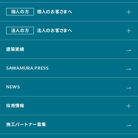
私たちの強み
個人の方
個人のお客さまへ
会社概要
SAWAMURA建築設計
これまでのあゆみ
法人の方
法人のお客さまへ
リフォーム・リノベーション
デザインビルド
エクステリア・外構
建築実績
オフィス・事務所
不動産
カナリス[システム建築]
HAARU Green Planning
SAWAMURA PRESS
改修・リニューアル
介護・福祉・医療
NEWS
資産活用
土木
採用情報
キャリア採用
施工パートナー募集
新卒採用