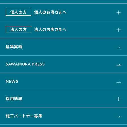
私たちの強み
個人の方
個人のお客さまへ
会社概要
SAWAMURA建築設計
これまでのあゆみ
法人の方
法人のお客さまへ
リフォーム・リノベーション
デザインビルド
エクステリア・外構
建築実績
オフィス・事務所
不動産
カナリス[システム建築]
HAARU Green Planning
SAWAMURA PRESS
改修・リニューアル
介護・福祉・医療
NEWS
資産活用
土木
採用情報
キャリア採用
施工パートナー募集
新卒採用