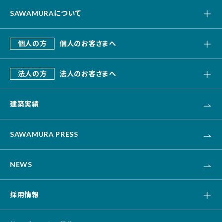
SAWAMURAについて
私たちの強み
個人の方
個人のお客さまへ
会社概要
SAWAMURA建築設計
これまでのあゆみ
法人の方
法人のお客さまへ
リフォーム・リノベーション
デザインビルド
エクステリア・外構
建築実績
オフィス・事務所
不動産
カナリス[システム建築]
HAARU Green Planning
SAWAMURA PRESS
改修・リニューアル
介護・福祉・医療
NEWS
資産活用
土木
採用情報
キャリア採用