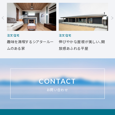
注文住宅
注文住宅
注
趣味を満喫するシアタールー
伸びやかな屋根が美しい、開
フ
ムのある家
放感あふれる平屋
T
CONTACT
お問い合わせ