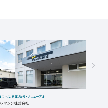
オフィス,倉庫,改修・リニューアル
改修・リ
K・マシン株式会社
大溝陣