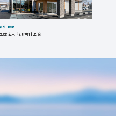
福祉・医療
福祉・医
医療法人 前川歯科医院
湖西形