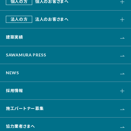
個人の方
個人のお客さまへ
会社概要
SAWAMURA建築設計
これまでのあゆみ
法人の方
法人のお客さまへ
リフォーム・リノベーション
デザインビルド
エクステリア・外構
建築実績
オフィス・事務所
不動産
カナリス[システム建築]
HAARU Green Planning
SAWAMURA PRESS
改修・リニューアル
介護・福祉・医療
NEWS
資産活用
土木
採用情報
キャリア採用
施工パートナー募集
新卒採用
協力業者さまへ