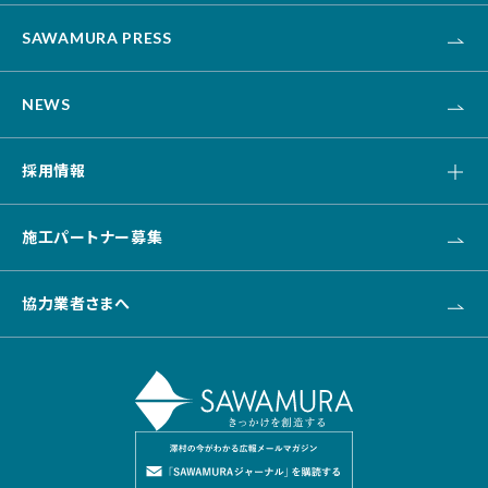
カナリス[システム建築]
HAARU Green Planning
SAWAMURA PRESS
改修・リニューアル
介護・福祉・医療
NEWS
資産活用
土木
採用情報
キャリア採用
施工パートナー募集
新卒採用
協力業者さまへ