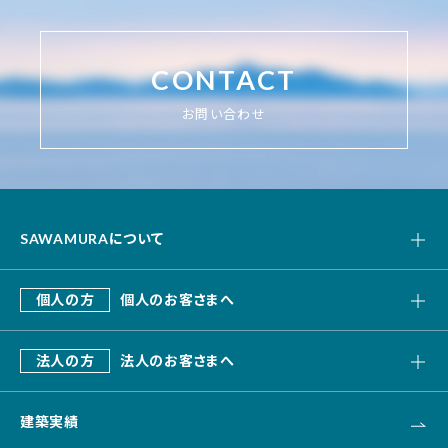
CONTACT
お問い合わせ
SAWAMURAについて
私たちの強み
個人の方
個人のお客さまへ
会社概要
SAWAMURA建築設計
これまでのあゆみ
法人の方
法人のお客さまへ
リフォーム・リノベーション
デザインビルド
エクステリア・外構
建築実績
オフィス・事務所
不動産