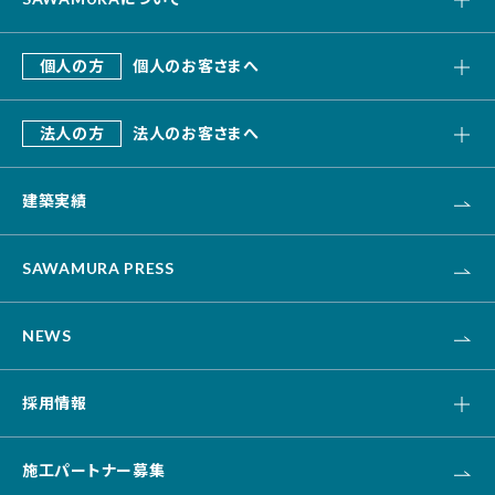
私たちの強み
個人の方
個人のお客さまへ
会社概要
SAWAMURA建築設計
これまでのあゆみ
法人の方
法人のお客さまへ
リフォーム・リノベーション
デザインビルド
エクステリア・外構
建築実績
オフィス・事務所
不動産
カナリス[システム建築]
HAARU Green Planning
SAWAMURA PRESS
改修・リニューアル
介護・福祉・医療
NEWS
資産活用
土木
採用情報
キャリア採用
施工パートナー募集
新卒採用