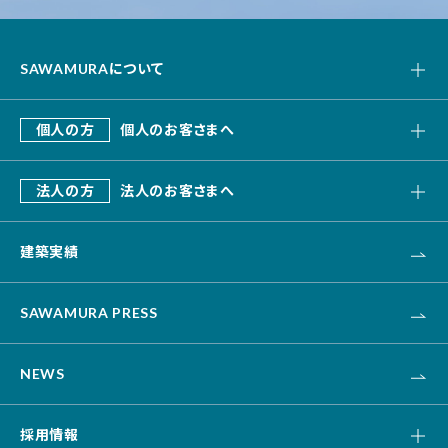
SAWAMURAについて
私たちの強み
個人の方
個人のお客さまへ
会社概要
SAWAMURA建築設計
これまでのあゆみ
法人の方
法人のお客さまへ
リフォーム・リノベーション
デザインビルド
エクステリア・外構
建築実績
オフィス・事務所
不動産
カナリス[システム建築]
HAARU Green Planning
SAWAMURA PRESS
改修・リニューアル
介護・福祉・医療
NEWS
資産活用
土木
採用情報