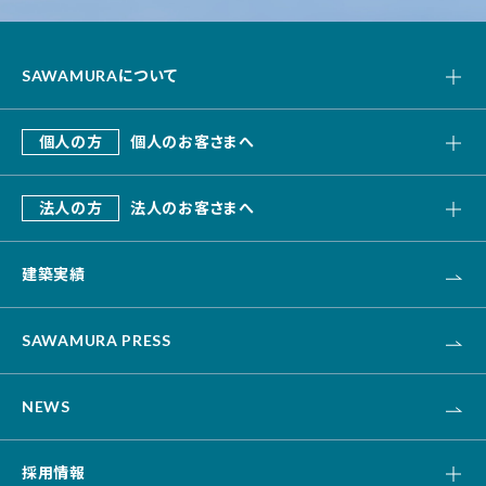
SAWAMURAについて
私たちの強み
個人の方
個人のお客さまへ
会社概要
SAWAMURA建築設計
これまでのあゆみ
法人の方
法人のお客さまへ
リフォーム・リノベーション
デザインビルド
エクステリア・外構
建築実績
オフィス・事務所
不動産
カナリス[システム建築]
HAARU Green Planning
SAWAMURA PRESS
改修・リニューアル
介護・福祉・医療
NEWS
資産活用
土木
採用情報