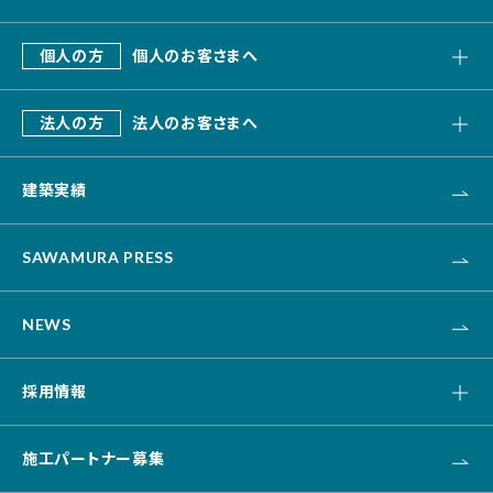
私たちの強み
個人の方
個人のお客さまへ
会社概要
SAWAMURA建築設計
これまでのあゆみ
法人の方
法人のお客さまへ
リフォーム・リノベーション
デザインビルド
エクステリア・外構
建築実績
オフィス・事務所
不動産
カナリス[システム建築]
HAARU Green Planning
SAWAMURA PRESS
改修・リニューアル
介護・福祉・医療
NEWS
資産活用
土木
採用情報
キャリア採用
施工パートナー募集
新卒採用