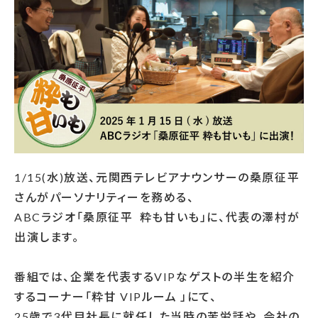
1/15(水)放送、元関西テレビアナウンサーの桑原征平
さんがパーソナリティーを務める、
ABCラジオ「桑原征平 粋も甘いも」に、代表の澤村が
出演します。
番組では、企業を代表するVIPなゲストの半生を紹介
するコーナー「粋甘 VIPルーム 」にて、
25歳で3代目社長に就任した当時の苦労話や、会社の