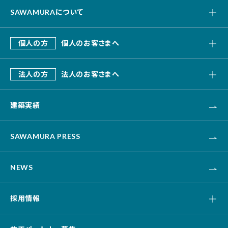
SAWAMURAについて
私たちの強み
個人の方
個人のお客さまへ
会社概要
SAWAMURA建築設計
これまでのあゆみ
法人の方
法人のお客さまへ
リフォーム・リノベーション
デザインビルド
エクステリア・外構
建築実績
オフィス・事務所
不動産
カナリス[システム建築]
HAARU Green Planning
SAWAMURA PRESS
改修・リニューアル
介護・福祉・医療
NEWS
資産活用
土木
採用情報
キャリア採用